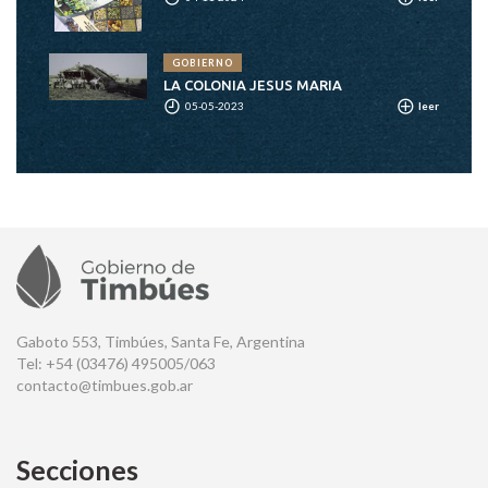
GOBIERNO
LA COLONIA JESUS MARIA
05-05-2023
leer
Gaboto 553, Timbúes, Santa Fe, Argentina
Tel: +54 (03476) 495005/063
contacto@timbues.gob.ar
Secciones