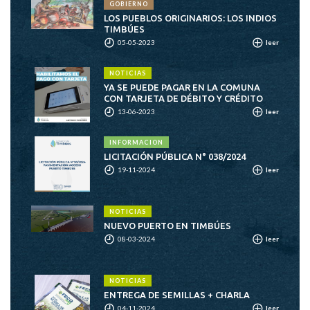
GOBIERNO
LOS PUEBLOS ORIGINARIOS: LOS INDIOS
TIMBÚES
05-05-2023
leer
NOTICIAS
YA SE PUEDE PAGAR EN LA COMUNA
CON TARJETA DE DÉBITO Y CRÉDITO
13-06-2023
leer
INFORMACION
LICITACIÓN PÚBLICA N° 038/2024
19-11-2024
leer
NOTICIAS
NUEVO PUERTO EN TIMBÚES
08-03-2024
leer
NOTICIAS
ENTREGA DE SEMILLAS + CHARLA
04-11-2024
leer