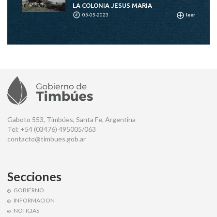
LA COLONIA JESUS MARIA
05-05-2023
leer
Gaboto 553, Timbúes, Santa Fe, Argentina
Tel: +54 (03476) 495005/063
contacto@timbues.gob.ar
Secciones
GOBIERNO
INFORMACION
NOTICIAS