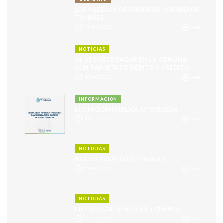
LOS PUEBLOS ORIGINARIOS: LOS INDIOS
TIMBÚES
05-05-2023
leer
NOTICIAS
YA SE PUEDE PAGAR EN LA COMUNA
CON TARJETA DE DÉBITO Y CRÉDITO
13-06-2023
leer
INFORMACION
LICITACIÓN PÚBLICA N° 038/2024
19-11-2024
leer
NOTICIAS
NUEVO PUERTO EN TIMBÚES
08-03-2024
leer
NOTICIAS
ENTREGA DE SEMILLAS + CHARLA
04-11-2024
leer