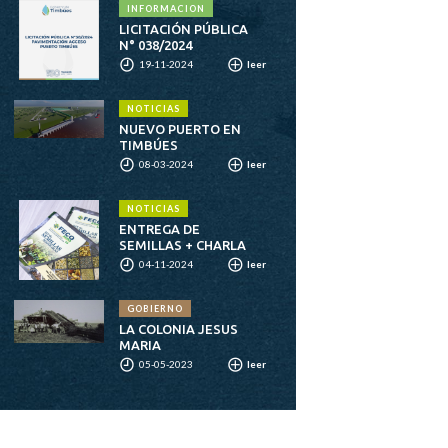
INFORMACION
LICITACIÓN PÚBLICA
N° 038/2024
19-11-2024
leer
NOTICIAS
NUEVO PUERTO EN
TIMBÚES
08-03-2024
leer
NOTICIAS
ENTREGA DE
SEMILLAS + CHARLA
04-11-2024
leer
GOBIERNO
LA COLONIA JESUS
MARIA
05-05-2023
leer