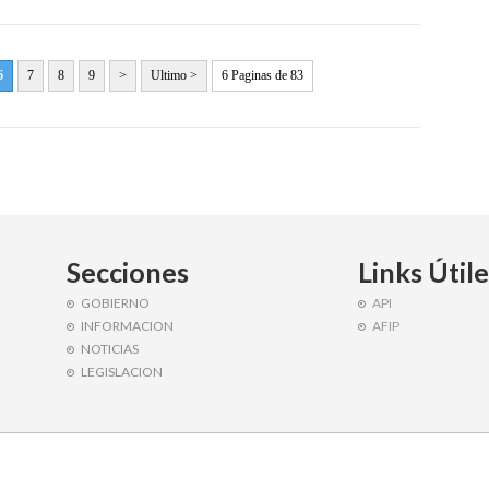
6
7
8
9
>
Ultimo >
6 Paginas de 83
Secciones
Links Útil
GOBIERNO
API
INFORMACION
AFIP
NOTICIAS
LEGISLACION